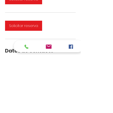
Solicitar reserva
Datos de contacto
Helicópteros Personales, Panamá
Helicopteros Personales S.A., Panamá
Charters Panamá.