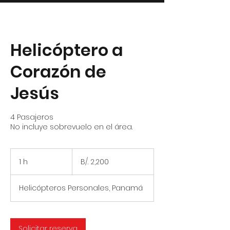
Helicóptero a
Corazón de
Jesús
4 Pasajeros
No incluye sobrevuelo en el área.
2,200
balboas
1 h
1
B/. 2,200
panameños
Helicópteros Personales, Panamá
Solicitar reserva