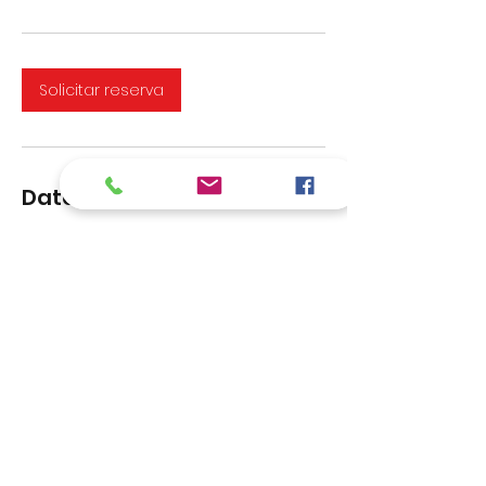
Solicitar reserva
Datos de contacto
Helicópteros Personales, Panamá
Helicopteros Personales S.A., Panamá
Charters Panamá.