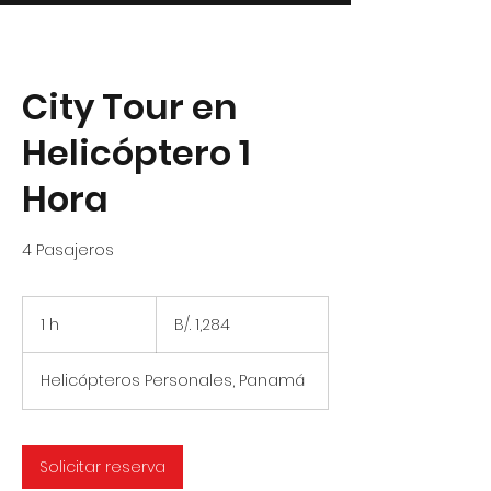
City Tour en
Helicóptero 1
Hora
4 Pasajeros
1,284
balboas
1 h
1
B/. 1,284
panameños
Helicópteros Personales, Panamá
Solicitar reserva