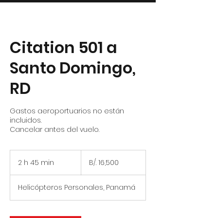
Citation 501 a
Santo Domingo,
RD
Gastos aeroportuarios no están
incluidos.
Cancelar antes del vuelo.
16,500
balboas
2 h 45 min
2
B/. 16,500
panameños
h
Helicópteros Personales, Panamá
4
5