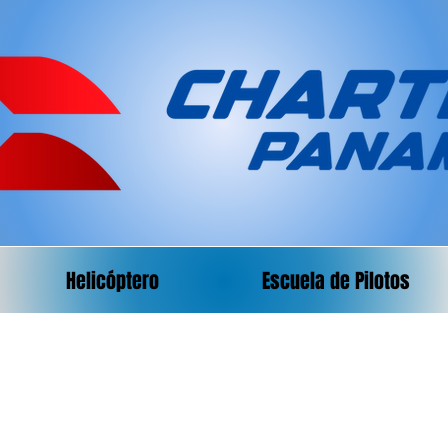
Helicóptero
Escuela de Pilotos